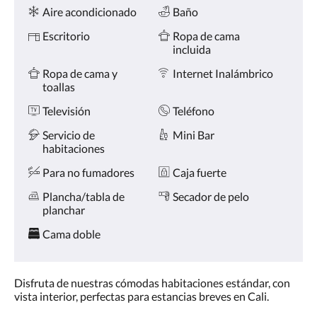
Comodidades
la
Aire acondicionado
Baño
derecha,
o
Escritorio
Ropa de cama
pulse
incluida
los
botones
Ropa de cama y
Internet Inalámbrico
siguiente
toallas
y
Televisión
Teléfono
anterior.
Servicio de
Mini Bar
habitaciones
Para no fumadores
Caja fuerte
Plancha/tabla de
Secador de pelo
planchar
Cama doble
Disfruta de nuestras cómodas habitaciones estándar, con
vista interior, perfectas para estancias breves en Cali.