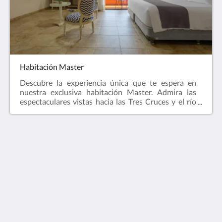
Habitación Master
Descubre la experiencia única que te espera en
nuestra exclusiva habitación Master. Admira las
espectaculares vistas hacia las Tres Cruces y el río
Cali desde el balcón privado.Cuenta con una cama
extragrande que te garantizará el descanso
perfecto, además de una mini sala ideal para
relajarte, trabajar o compartir momentos
especiales.
Hotel Obelisco
Avenida Colombia #4 Oeste - 49, Barrio El Peñón
Cali Valle del Cauca 760045
Colombia
+602 893 30 19 / +573117486904