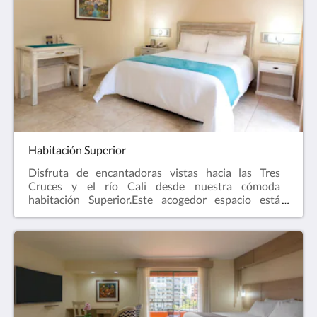
Habitación Superior
Disfruta de encantadoras vistas hacia las Tres
Cruces y el río Cali desde nuestra cómoda
habitación Superior.Este acogedor espacio está
equipado con un baño privado que incluye artículos
de aseo gratuitos. También cuenta con aire
acondicionado, una TV de pantalla plana con
canales por cable, closet y caja fuerte. La habitación
dispone de una cama doble para garantizar tu
máximo confort.