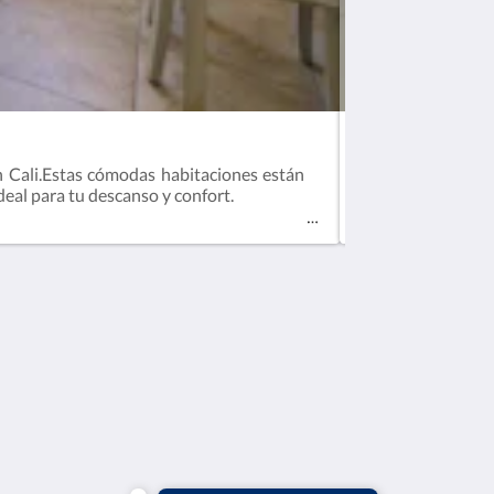
Habitación Están
en Cali.Estas cómodas habitaciones están
Disfruta de nuest
eal para tu descanso y confort.
una TV de pantal
estancia!
Medios sociales