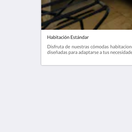
Habitación Estándar
Disfruta de nuestras cómodas habitacione
diseñadas para adaptarse a tus necesidade
Hotel Obelisco
Avenida Colombia #4 Oeste - 49, Barr
Peñón
Cali Valle del Cauca 760045
Colombia
+602 893 30 19 / +573117486904
reservas@hotelobeliscocali.com