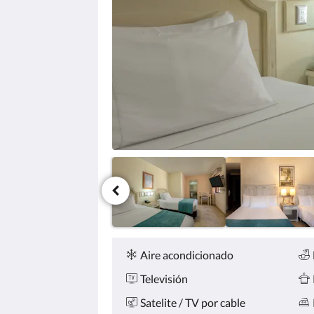
haga
clic
en
los
botones
siguiente
y
anterior.
Comodidades
Aire acondicionado
Televisión
Satelite / TV por cable