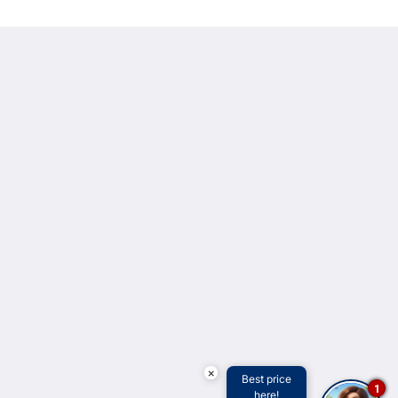
Hotel Obelisco
Avenida Colombia #4 Oeste - 49, Barrio El Peñón
Cali Valle del Cauca 760045
Colombia
+602 893 30 19 / +573117486904
reservas@hotelobeliscocali.com
Medios sociales
Español
×
Best price
2026
All rights reserved
1
here!